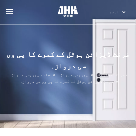
اردو
English
简体中文
العربية
Français
فرنٹ ڈیزائن ہوٹل کے کمرے کا پی وی
Pусский
سی دروازہ
Español
Português
گھر
»
مصنوعات
»
پیویسی دروازہ
»
جامع پیویسی دروازہ
»
فرنٹ ڈیزائن ہوٹل کے کمرے کا پی وی سی دروازہ
Deutsch
Italiano
日本語