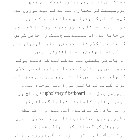
دستکاری آسان ہو، پیٹرن ٹھیک ہے، بیچ
پروسیسنگ کو معیاری بنانے کے لیے موزوں ہے،
کیونکہ اس کا بنیادی مواد فائبر کے ذریعے
دوبارہ مل جاتا ہے اور پورے بورڈ کا ڈھانچہ
بن جاتا ہے، اس مسئلے سے چھٹکارا حاصل کریں
کہ قدرتی لکڑی کا اندرونی دباؤ ناہموار ہے،
نہ کہ آسان جنون، آسان اخترتی نہیں۔
اس بات کو یقینی بنانے کے لیے کہ ڈھلے ہوئے
دروازوں پر لکڑی کے دروازوں اور ٹھوس لکڑی
باتھ روم کے دروازے کے لیے اندرونی پیویسی شیٹ
سوئنگ باتھ روم PVC ٹھوس لکڑی کا دروازہ
کے جامع دروازوں کا اثر ہو، پیویسی چمڑے کے
برتن کے ساتھ فائبر بورڈ بھی موجود ہیں۔
پیویسی چمڑے کے upholstery fiberboard کی سطح پر
موجود، فلیٹ کا سامنا تھا یا گھسائی کرنے
والی ماڈل کی طرف سے، اصل پیداوار کی سطح
سٹیریو میں اس ڈھانچے کا طریقہ مضبوط نہیں
ہے، پینل کی گھسائی کرنے والی قسم کی
موٹائی 4 ملی میٹر سے زیادہ کی ضرورت ہے، کی