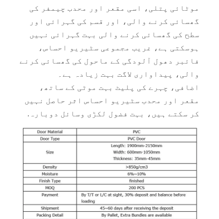
موٹائی پتلی، اسی مقعر اور محدب چیمفر کی
گھسائی کرنے والی، اور قسم کی گہرائی اور
سطح کی گھسائی کرنے والی بہت گہرائی نہیں
2 پینل پیویسی سوئنگ ڈور فیکٹری
عمارت کی تعمیر PVC MDF دروازہ
ہوسکتی ہے، غریب مجموعی سٹیریو احساس،
فائبر دھول آلودگی کے ماحول کی گھسائی کرنے
والی، پیداواری لاگت بہت زیادہ ہے۔
اضافی، چہرے کی پلیٹ بہت موٹی کے ساتھ،
مقعر اور محدب سٹیریو احساس اثر حاصل نہیں
کر سکتے ہیں، بہت فضول لکڑی وسائل دوبارہ.
جامع لکڑی پیویسی پینل دروازے صنعتی
دماغی موصل سفید پیویسی دروازہ