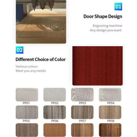
ایم ڈی ایف سکن پیویسی لیپت کابینہ کا دروازہ
پیویسی ایم ڈی ایف ٹوائلٹ سلائیڈنگ ڈور
مخلوط رنگ PVC وینیر لکڑی کا دروازہ
واٹر پروف کے ساتھ سفید پیویسی دروازے کا فریم