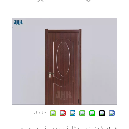
کمفرٹ روم کے لیے پیویسی پلاسٹک کے دروازے
لکڑی کی مضبوط شیٹ باتھ روم کا پیویسی دروازہ
بتانا:
فرنٹ ڈیزائن ہوٹل کے کمرے کا پی وی سی