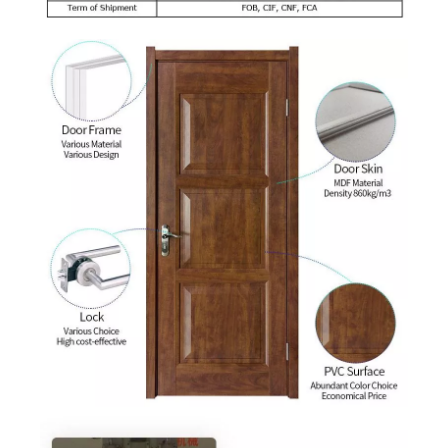
باتھ روم کا اندرونی پیویسی لیپت دروازہ
سفید تیار شدہ مواد پیویسی ایم ڈی ایف دروازہ