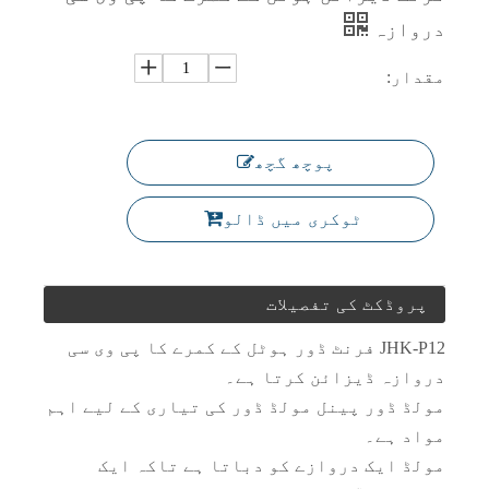
دروازہ
مقدار:
اندرونی بیڈروم سنگل لیف پی وی سی دروازہ
پیویسی ٹوائلٹ کی قیمت پلاسٹک کا دروازہ
پوچھ گچھ
ٹوکری میں ڈالو
پروڈکٹ کی تفصیلات
JHK-P12 فرنٹ ڈور ہوٹل کے کمرے کا پی وی سی
دروازہ ڈیزائن کرتا ہے۔
مولڈ ڈور پینل مولڈ ڈور کی تیاری کے لیے اہم
تیار شدہ لکڑی کے باتھ روم کا پیویسی دروازہ
پہلے سے تیار شدہ لکڑی کے اندرونی پیویسی دروازے
مواد ہے۔
مولڈ ایک دروازے کو دباتا ہے تاکہ ایک