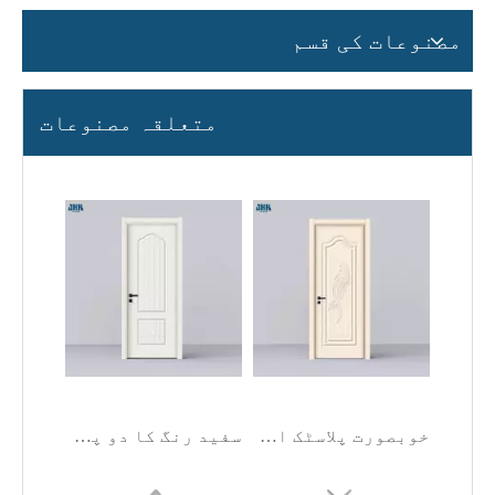
مصنوعات کی قسم
متعلقہ مصنوعات
خوبصورت پلاسٹک انٹری لکڑی کا پیویسی دروازہ
سفید رنگ کا دو پینل لکڑی کا پیویسی دروازہ